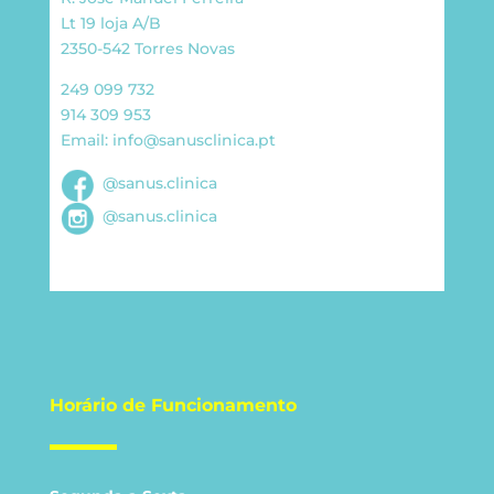
Lt 19 loja A/B
2350-542 Torres Novas
249 099 732
914 309 953
Email:
info@sanusclinica.pt
@sanus.clinica
@sanus.clinica
Horário de Funcionamento